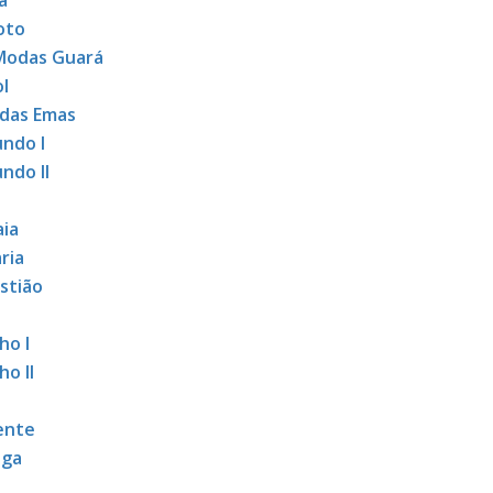
a
oto
Modas Guará
ol
das Emas
undo I
ndo II
ia
ria
stião
ho I
o II
ente
nga