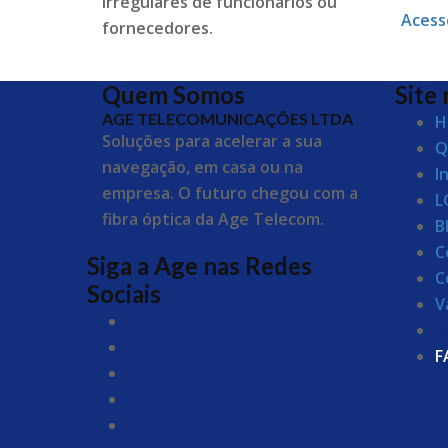
irregulares de funcionários ou
Acess
fornecedores.
Quem Somos
Site
AGE TELECOMUNICAÇÕES LTDA
H
Soluções para acelerar a sua
Q
navegação, em casa ou na
I
empresa. O futuro chegou com a
L
fibra óptica da Age Telecom.
B
C
Siga a Age nas Redes
C
Sociais
V
R
F