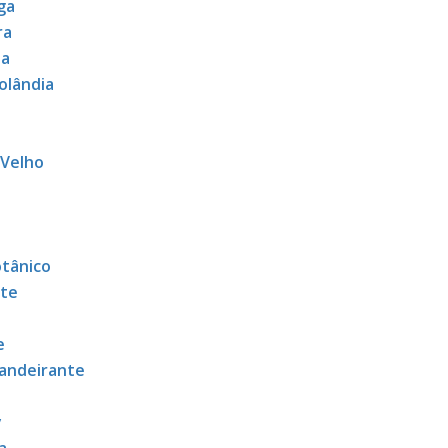
ga
ra
ia
olândia
 Velho
otânico
rte
e
andeirante
y