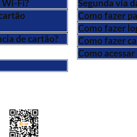
 Wi-Fi?
Segunda via d
cartão
Como fazer pa
Como fazer lo
cia de cartão?
Como fazer ca
Como acessar 