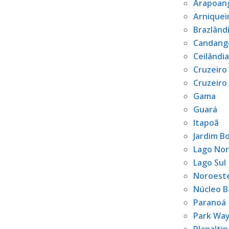
Arapoan
Arniquei
Brazlând
Candang
Ceilândia
Cruzeiro
Cruzeiro
Gama
Guará
Itapoã
Jardim B
Lago No
Lago Sul
Noroest
Núcleo B
Paranoá
Park Wa