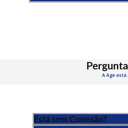
Pergunta
A Age está 
Está sem Conexão?