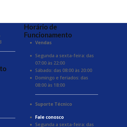
Horário de
Funcionamento
,
8
Vendas
Segunda a sexta-feira: das
07:00 às 22:00
to
Sábado: das 08:00 às 20:00
Domingo e feriados: das
08:00 às 18:00
Suporte Técnico
Fale conosco
Segunda a sexta-feira: das