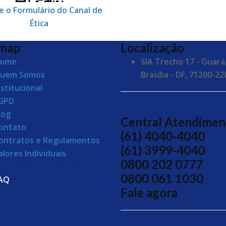
e o Formulário do Canal de
Ética
 map
Localização
ome
SIA Trecho 17 - Guará
uem Somos
Brasília - DF, 71200-22
nstitucional
GPD
log
Central Atendimen
ontato
(61) 4040-4040
ontratos e Regulamentos
(61) 3999-4040
alores Individuais
0800 202 0777
elação com Investidores
0800 061 1030
AQ
Fale agora