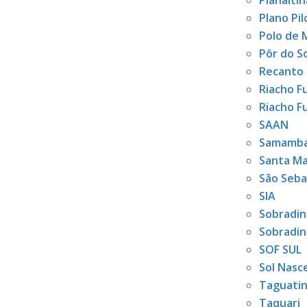
Planaltin
Plano Pil
Polo de 
Pôr do S
Recanto 
Riacho F
Riacho Fu
SAAN
Samamba
Santa Ma
São Seba
SIA
Sobradin
Sobradinh
SOF SUL
Sol Nasc
Taguati
Taquari