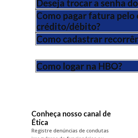
Deseja trocar a senha do
Como pagar fatura pelo 
crédito/débito?
Como cadastrar recorrên
Como logar na HBO?
Conheça nosso canal de
Ética
Registre denúncias de condutas