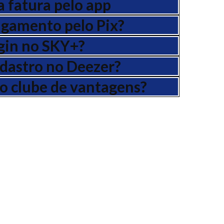
a fatura pelo app
gamento pelo Pix?
gin no SKY+?
dastro no Deezer?
o clube de vantagens?